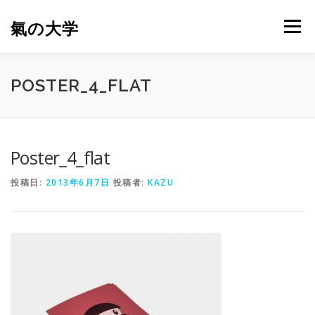
コンテンツへスキップ
氣の大学
メニュー
氣の大学物語
POSTER_4_FLAT
すみだ川物語 ー 歴史と未来が胎動する川の手文化 ー
Poster_4_flat
投稿日:
2013年6月7日
投稿者:
KAZU
氣とはなにか？
今何故氣光（気功）なのか
万病改善と氣光（気功）
全人的健康の実現
氣の大学 講座内容
光・氣道 遠隔動画施術院